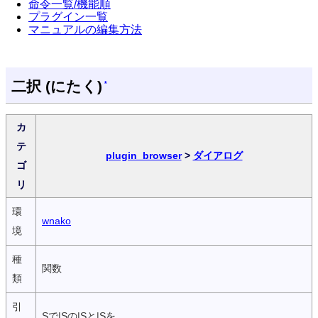
命令一覧/機能順
プラグイン一覧
マニュアルの編集方法
二択 (にたく)
*
カ
テ
plugin_browser
>
ダイアログ
ゴ
リ
環
wnako
境
種
関数
類
引
Sで|Sの|Sと|Sを