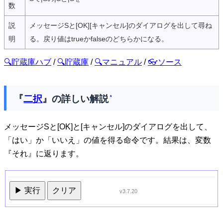
数
説
メッセージSと[OK][キャンセル]のダイアログを出して尋ね
明
る。戻り値はtrueかfalseのどちらかになる。
🔍貯蔵庫ハブ
/
🔍貯蔵庫
/
🔍マニュアル
/
👓ソース
『
二択
』の詳しい解説
*
メッセージSと[OK]と[キャンセル]のダイアログを出して、
「はい」か「いいえ」の値を得る命令です。結果は、変数
『それ』に返ります。
▶ 実行
クリア
v3.7.20