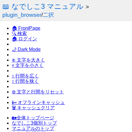
📖 なでしこ3 マニュアル
>
plugin_browser
/
二択
🏠 FrontPage
🔍 検索
🏠 ログイン
🌙 Dark Mode
⊕ 文字を大きく
⊖ 文字を小さく
↕ 行間を広く
↕ 行間を狭く
⊚ 文字と行間をリセット
📴 オフラインキャッシュ
🗑 キャッシュクリア
🏡全体トップページ
なでしこ3個別トップ
マニュアルのトップ