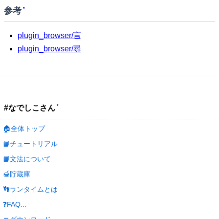
参考
*
plugin_browser/言
plugin_browser/尋
*
#なでしこさん
🏠全体トップ
📙チュートリアル
📙文法について
🍯貯蔵庫
👣ランタイムとは
❓FAQ...