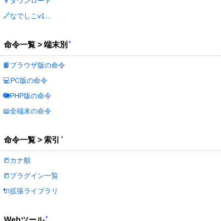
🔽ダウンロード
🔗なでしこv1...
*
命令一覧 > 端末別
📙ブラウザ版の命令
💻PC版の命令
🐘PHP版の命令
📖全端末の命令
*
命令一覧 > 索引
📒カナ順
📒プラグイン一覧
🔌拡張ライブラリ
*
Webツール