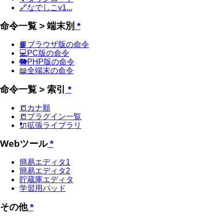
🔗なでしこv1...
命令一覧 > 端末別
*
📙ブラウザ版の命令
💻PC版の命令
🐘PHP版の命令
📖全端末の命令
命令一覧 > 索引
*
📒カナ順
📒プラグイン一覧
🔌拡張ライブラリ
Webツール
*
簡易エディタ1
簡易エディタ2
貯蔵庫エディタ
学習用パッド
その他
*