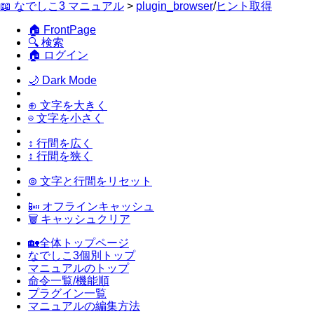
📖 なでしこ3 マニュアル
>
plugin_browser
/
ヒント取得
🏠 FrontPage
🔍 検索
🏠 ログイン
🌙 Dark Mode
⊕ 文字を大きく
⊖ 文字を小さく
↕ 行間を広く
↕ 行間を狭く
⊚ 文字と行間をリセット
📴 オフラインキャッシュ
🗑 キャッシュクリア
🏡全体トップページ
なでしこ3個別トップ
マニュアルのトップ
命令一覧/機能順
プラグイン一覧
マニュアルの編集方法