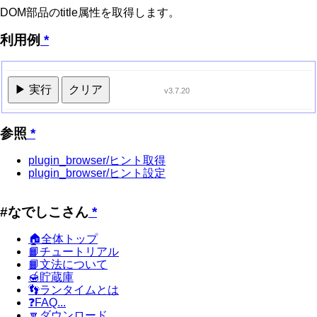
DOM部品のtitle属性を取得します。
利用例
*
▶ 実行
クリア
v3.7.20
参照
*
plugin_browser/ヒント取得
plugin_browser/ヒント設定
#なでしこさん
*
🏠全体トップ
📙チュートリアル
📙文法について
🍯貯蔵庫
👣ランタイムとは
❓FAQ...
🔽ダウンロード