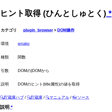
ヒント取得 (ひんとしゅとく)
*
カテゴリ
plugin_browser
>
DOM操作
環境
wnako
種類
関数
引数
DOMの|DOMから
説明
DOMのヒント(title属性)の値を取得
🔍貯蔵庫ハブ
/
🔍貯蔵庫
/
🔍マニュアル
/
👓ソース
説明
*