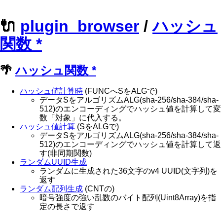
🔌
plugin_browser
/
ハッシュ
関数
*
🌴
ハッシュ関数
*
ハッシュ値計算時
(FUNCへSをALGで)
データSをアルゴリズムALG(sha-256/sha-384/sha-
512)のエンコーディングでハッシュ値を計算して変
数「対象」に代入する。
ハッシュ値計算
(SをALGで)
データSをアルゴリズムALG(sha-256/sha-384/sha-
512)のエンコーディングでハッシュ値を計算して返
す(非同期関数)
ランダムUUID生成
ランダムに生成された36文字のv4 UUID(文字列)を
返す
ランダム配列生成
(CNTの)
暗号強度の強い乱数のバイト配列(Uint8Array)を指
定の長さで返す