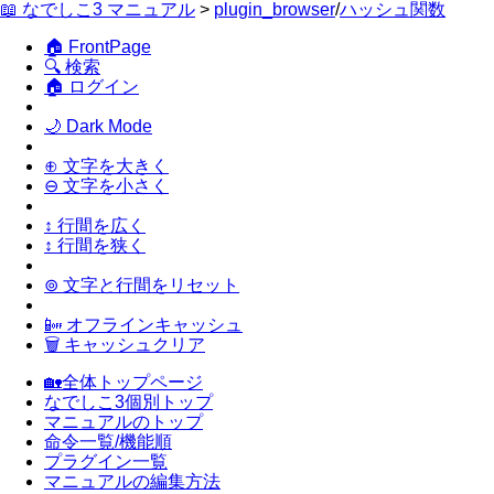
📖 なでしこ3 マニュアル
>
plugin_browser
/
ハッシュ関数
🏠 FrontPage
🔍 検索
🏠 ログイン
🌙 Dark Mode
⊕ 文字を大きく
⊖ 文字を小さく
↕ 行間を広く
↕ 行間を狭く
⊚ 文字と行間をリセット
📴 オフラインキャッシュ
🗑 キャッシュクリア
🏡全体トップページ
なでしこ3個別トップ
マニュアルのトップ
命令一覧/機能順
プラグイン一覧
マニュアルの編集方法