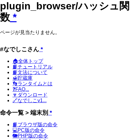
plugin_browser/ハッシュ関
数
*
ページが見当たりません。
#なでしこさん
*
🏠全体トップ
📙チュートリアル
📙文法について
🍯貯蔵庫
👣ランタイムとは
❓FAQ...
🔽ダウンロード
🔗なでしこv1...
命令一覧 > 端末別
*
📙ブラウザ版の命令
💻PC版の命令
🐘PHP版の命令