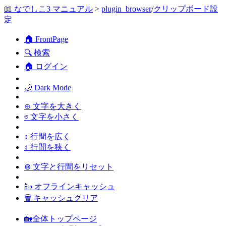
📖 なでしこ3 マニュアル
>
plugin_browser
/
クリップボード設
定
🏠 FrontPage
🔍 検索
🏠 ログイン
🌙 Dark Mode
⊕ 文字を大きく
⊖ 文字を小さく
↕ 行間を広く
↕ 行間を狭く
⊚ 文字と行間をリセット
📴 オフラインキャッシュ
🗑 キャッシュクリア
🏡全体トップページ