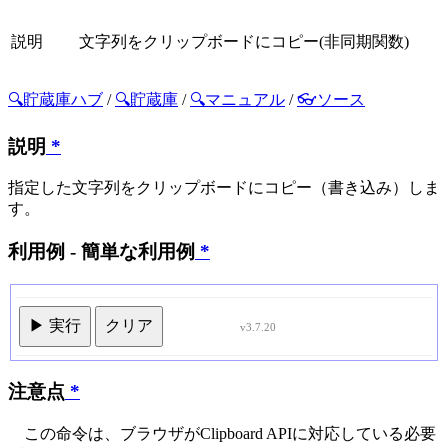
説明
文字列をクリップボードにコピー(非同期関数)
🔍貯蔵庫ハブ
/
🔍貯蔵庫
/
🔍マニュアル
/
👓ソース
説明
*
指定した文字列をクリップボードにコピー（書き込み）しま
す。
利用例 - 簡単な利用例
*
▶ 実行
クリア
v3.7.20
注意点
*
この命令は、ブラウザがClipboard APIに対応している必要