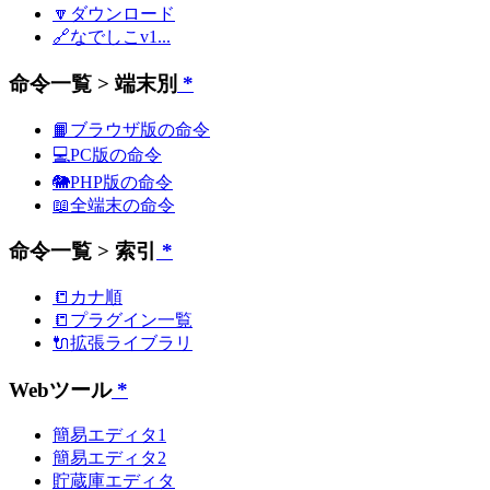
🔽ダウンロード
🔗なでしこv1...
命令一覧 > 端末別
*
📙ブラウザ版の命令
💻PC版の命令
🐘PHP版の命令
📖全端末の命令
命令一覧 > 索引
*
📒カナ順
📒プラグイン一覧
🔌拡張ライブラリ
Webツール
*
簡易エディタ1
簡易エディタ2
貯蔵庫エディタ