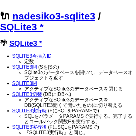
🔌
nadesiko3-sqlite3
/
SQLite3
*
🌴
SQLite3
*
SQLITE3今挿入ID
定数
SQLITE3開
(Sを|Sの)
SQlite3のデータベースを開いて、データベースオ
ブジェクトを返す
SQLITE3閉
アクティブなSQlite3のデータベースを閉じる
SQLITE3切替
(DBに|DBへ)
アクティブなSQlite3のデータベースを
DB(SQLITE3開くで開いたもの)に切り替える
SQLITE3実行時
(FにSQLをPARAMSで)
SQLをパラメータPARAMSで実行する。完了する
とコールバック関数Fを実行する。
SQLITE3実行後
(FにSQLをPARAMSで)
『SQLITE3実行時』と同じ。