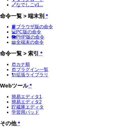
🔗なでしこv1...
命令一覧 > 端末別
*
📙ブラウザ版の命令
💻PC版の命令
🐘PHP版の命令
📖全端末の命令
命令一覧 > 索引
*
📒カナ順
📒プラグイン一覧
🔌拡張ライブラリ
Webツール
*
簡易エディタ1
簡易エディタ2
貯蔵庫エディタ
学習用パッド
その他
*