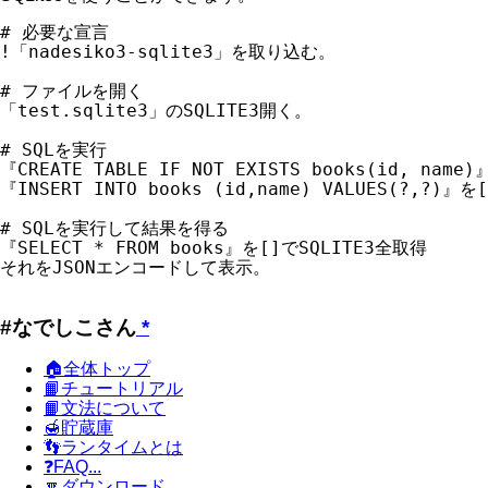
# 必要な宣言

!「nadesiko3-sqlite3」を取り込む。

# ファイルを開く

「test.sqlite3」のSQLITE3開く。

# SQLを実行

『CREATE TABLE IF NOT EXISTS books(id, name
『INSERT INTO books (id,name) VALUES(?,?)』を
# SQLを実行して結果を得る

『SELECT * FROM books』を[]でSQLITE3全取得

#なでしこさん
*
🏠全体トップ
📙チュートリアル
📙文法について
🍯貯蔵庫
👣ランタイムとは
❓FAQ...
🔽ダウンロード