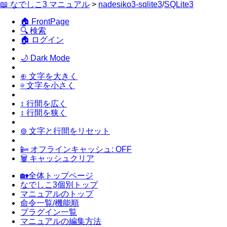
📖 なでしこ3 マニュアル
>
nadesiko3-sqlite3
/
SQLite3
🏠 FrontPage
🔍 検索
🏠 ログイン
🌙 Dark Mode
⊕ 文字を大きく
⊖ 文字を小さく
↕ 行間を広く
↕ 行間を狭く
⊚ 文字と行間をリセット
📴 オフラインキャッシュ: OFF
🗑 キャッシュクリア
🏡全体トップページ
なでしこ3個別トップ
マニュアルのトップ
命令一覧/機能順
プラグイン一覧
マニュアルの編集方法