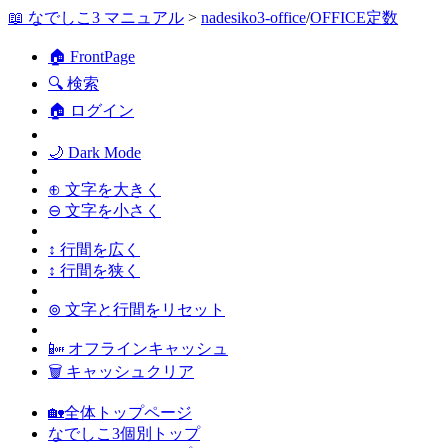
📖 なでしこ3 マニュアル
>
nadesiko3-office
/
OFFICE定数
🏠 FrontPage
🔍 検索
🏠 ログイン
🌙 Dark Mode
⊕ 文字を大きく
⊖ 文字を小さく
↕ 行間を広く
↕ 行間を狭く
⊚ 文字と行間をリセット
📴 オフラインキャッシュ
🗑 キャッシュクリア
🏡全体トップページ
なでしこ3個別トップ