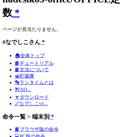
数
*
ページが見当たりません。
#なでしこさん
*
🏠全体トップ
📙チュートリアル
📙文法について
🍯貯蔵庫
👣ランタイムとは
❓FAQ...
🔽ダウンロード
🔗なでしこv1...
命令一覧 > 端末別
*
📙ブラウザ版の命令
💻PC版の命令