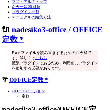
マニュアルのトップ
命令一覧/機能順
プラグイン一覧
マニュアルの編集方法
🔌
nadesiko3-office
/
OFFICE
定数
*
Excelファイルを読み書きするための命令群で
す。詳しくは
こちら
。
拡張プラグインであるため、利用前にプラグイン
を追加する必要があります。
🌴
OFFICE定数
*
OFFICEバージョン
定数
nadesiko3-office/OFFICE定