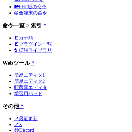
🐘PHP版の命令
📖全端末の命令
命令一覧 > 索引
*
📒カナ順
📒プラグイン一覧
🔌拡張ライブラリ
Webツール
*
簡易エディタ1
簡易エディタ2
貯蔵庫エディタ
学習用パッド
その他
*
📍最近更新
📍X
😊Discord