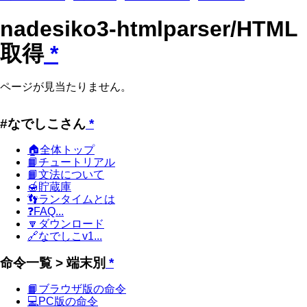
nadesiko3-htmlparser/HTML
取得
*
ページが見当たりません。
#なでしこさん
*
🏠全体トップ
📙チュートリアル
📙文法について
🍯貯蔵庫
👣ランタイムとは
❓FAQ...
🔽ダウンロード
🔗なでしこv1...
命令一覧 > 端末別
*
📙ブラウザ版の命令
💻PC版の命令