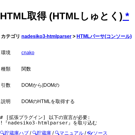
HTML取得 (HTMLしゅとく)
*
カテゴリ
nadesiko3-htmlparser
>
HTMLパーサ(コンソール)
環境
cnako
種類
関数
引数
DOMから|DOMの
説明
DOMのHTMLを取得する
# [拡張プラグイン] 以下の宣言が必要:

🔍貯蔵庫ハブ
/
🔍貯蔵庫
/
🔍マニュアル
/
👓ソース