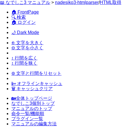
📖 なでしこ3 マニュアル
>
nadesiko3-htmlparser
/
HTML取得
🏠 FrontPage
🔍 検索
🏠 ログイン
🌙 Dark Mode
⊕ 文字を大きく
⊖ 文字を小さく
↕ 行間を広く
↕ 行間を狭く
⊚ 文字と行間をリセット
📴 オフラインキャッシュ
🗑 キャッシュクリア
🏡全体トップページ
なでしこ3個別トップ
マニュアルのトップ
命令一覧/機能順
プラグイン一覧
マニュアルの編集方法