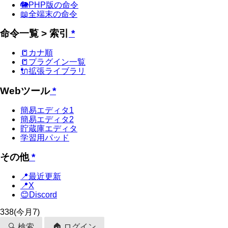
🐘PHP版の命令
📖全端末の命令
命令一覧 > 索引
*
📒カナ順
📒プラグイン一覧
🔌拡張ライブラリ
Webツール
*
簡易エディタ1
簡易エディタ2
貯蔵庫エディタ
学習用パッド
その他
*
📍最近更新
📍X
😊Discord
338
(今月7)
🔍 検索
🏠 ログイン